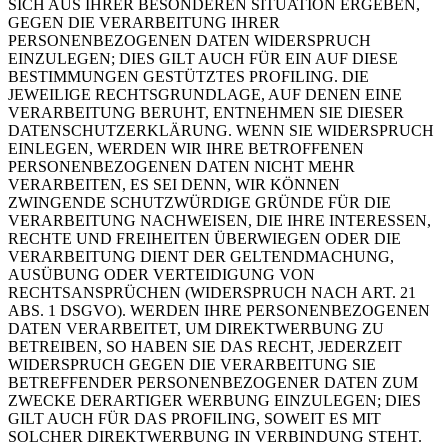
SICH AUS IHRER BESONDEREN SITUATION ERGEBEN,
GEGEN DIE VERARBEITUNG IHRER
PERSONENBEZOGENEN DATEN WIDERSPRUCH
EINZULEGEN; DIES GILT AUCH FÜR EIN AUF DIESE
BESTIMMUNGEN GESTÜTZTES PROFILING. DIE
JEWEILIGE RECHTSGRUNDLAGE, AUF DENEN EINE
VERARBEITUNG BERUHT, ENTNEHMEN SIE DIESER
DATENSCHUTZERKLÄRUNG. WENN SIE WIDERSPRUCH
EINLEGEN, WERDEN WIR IHRE BETROFFENEN
PERSONENBEZOGENEN DATEN NICHT MEHR
VERARBEITEN, ES SEI DENN, WIR KÖNNEN
ZWINGENDE SCHUTZWÜRDIGE GRÜNDE FÜR DIE
VERARBEITUNG NACHWEISEN, DIE IHRE INTERESSEN,
RECHTE UND FREIHEITEN ÜBERWIEGEN ODER DIE
VERARBEITUNG DIENT DER GELTENDMACHUNG,
AUSÜBUNG ODER VERTEIDIGUNG VON
RECHTSANSPRÜCHEN (WIDERSPRUCH NACH ART. 21
ABS. 1 DSGVO). WERDEN IHRE PERSONENBEZOGENEN
DATEN VERARBEITET, UM DIREKTWERBUNG ZU
BETREIBEN, SO HABEN SIE DAS RECHT, JEDERZEIT
WIDERSPRUCH GEGEN DIE VERARBEITUNG SIE
BETREFFENDER PERSONENBEZOGENER DATEN ZUM
ZWECKE DERARTIGER WERBUNG EINZULEGEN; DIES
GILT AUCH FÜR DAS PROFILING, SOWEIT ES MIT
SOLCHER DIREKTWERBUNG IN VERBINDUNG STEHT.